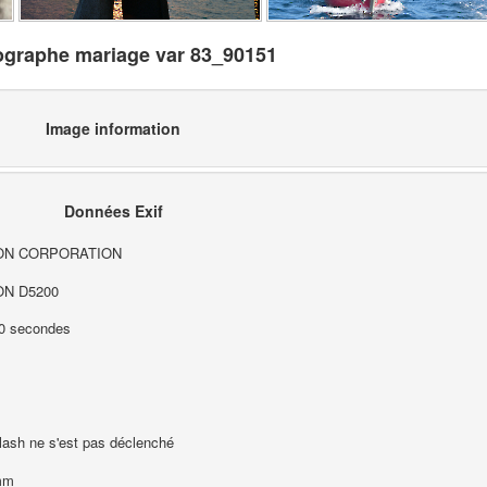
ographe mariage var 83_90151
Image information
Données Exif
ON CORPORATION
ON D5200
0 secondes
lash ne s'est pas déclenché
mm