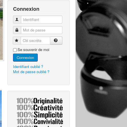
Connexion
Identifiant
Mot de passe
Clé secrète
Se souvenir de moi
Connexion
Identifiant oublié ?
Mot de passe oublié ?