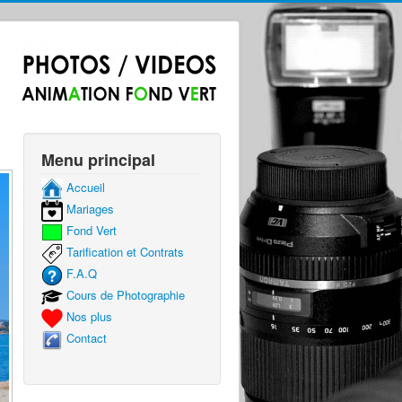
Menu principal
Accueil
Mariages
Fond Vert
Tarification et Contrats
F.A.Q
Cours de Photographie
Nos plus
Contact