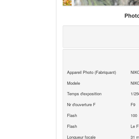
Phot
Appareil Photo (Fabriquant)
NIK
Modele
NIK
Temps d'exposition
1/25
Nr d'ouverture F
F9
Flash
100
Flash
Le F
Longueur focale
31 