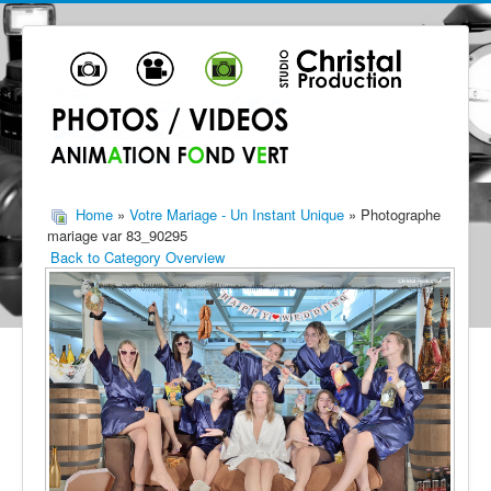
Home
»
Votre Mariage - Un Instant Unique
» Photographe
mariage var 83_90295
Back to Category Overview