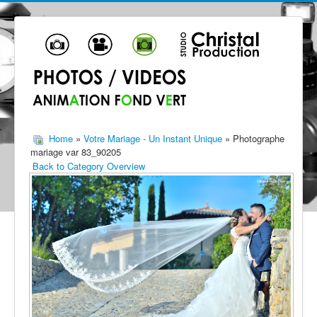
Home
»
Votre Mariage - Un Instant Unique
» Photographe
mariage var 83_90205
Back to Category Overview